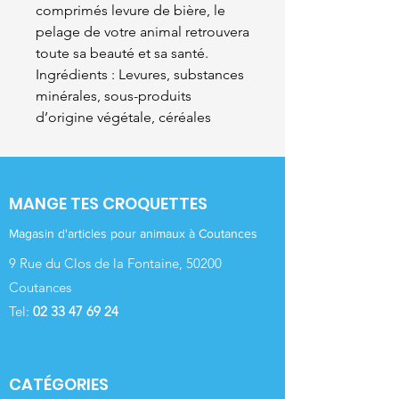
comprimés levure de bière, le
pelage de votre animal retrouvera
toute sa beauté et sa santé.
Ingrédients : Levures, substances
minérales, sous-produits
d’origine végétale, céréales
MANGE TES CROQUETTES
Magasin d'articles pour animaux à Coutances
9 Rue du Clos de la Fontaine, 50200
Coutances
Tel:
02 33 47 69 24
CATÉGORIES