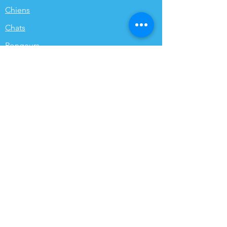
Chiens
Chats
Rongeurs
Oiseaux
Volailles
Funéraires
Poissons de bassin
INFORMATIONS
Qui sommes-nous ?
Contact
Expédition & Retours