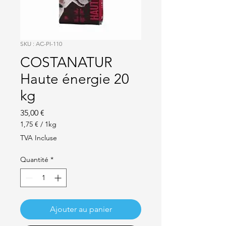
SKU : AC-PI-110
COSTANATUR
Haute énergie 20
kg
Prix
35,00 €
1,75 €
/
1kg
1,75 €
TVA Incluse
pour
1
Quantité
*
Kilogramme
Ajouter au panier