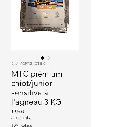
SKU : AGPTCHIOT3KG
MTC prémium
chiot/junior
sensitive à
l'agneau 3 KG
Prix
19,50 €
6,50 €
/
1kg
6,50 €
TVA Incluse