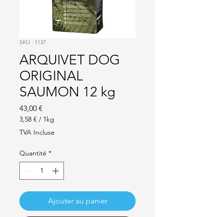
SKU : 1137
ARQUIVET DOG
ORIGINAL
SAUMON 12 kg
Prix
43,00 €
3,58 €
/
1kg
3,58 €
TVA Incluse
pour
1
Quantité
*
Kilogramme
Ajouter au panier