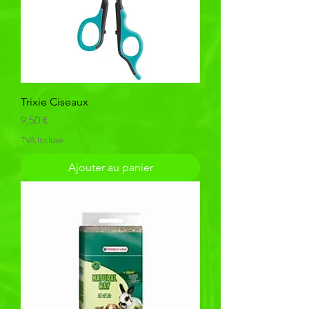
Trixie Ciseaux
Prix
9,50 €
TVA Incluse
Ajouter au panier