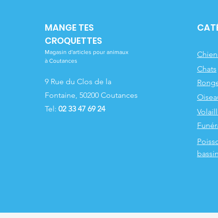
MANGE TES
CAT
CROQUETTES
Magasin d'articles pour animaux
Chien
à Coutances
Chats
9 Rue du Clos de la
Ronge
Fontaine, 50200 Coutances
Oisea
Tel:
02 33 47 69 24
Volail
Funér
Poiss
bassi