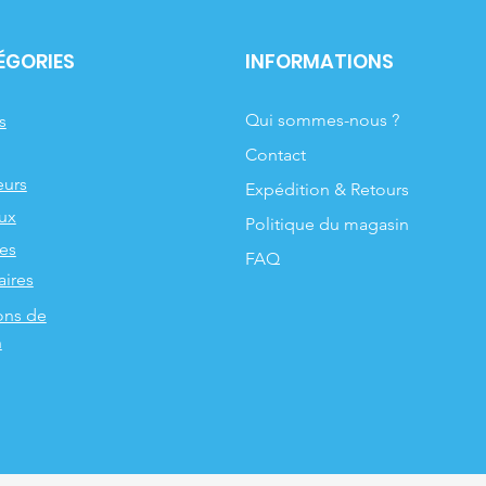
ÉGORIES
INFORMATIONS
Qui sommes-nous ?
s
Contact
urs
Expédition & Retours
ux
Politique du magasin
les
FAQ
aires
ons de
n