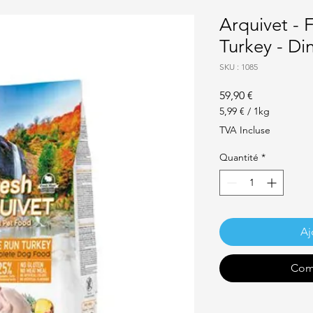
Arquivet - 
Turkey - Di
SKU : 1085
Prix
59,90 €
5,99 €
/
1kg
5,99 €
TVA Incluse
pour
1
Quantité
*
Kilogramme
Aj
Com