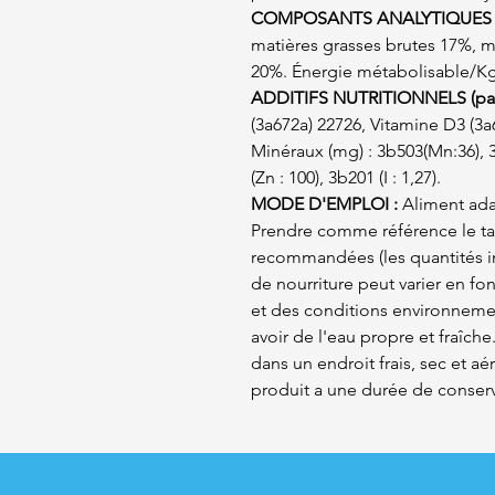
COMPOSANTS ANALYTIQUES 
matières grasses brutes 17%, m
20%. Énergie métabolisable/Kg :
ADDITIFS NUTRITIONNELS (par
(3a672a) 22726, Vitamine D3 (3a6
Minéraux (mg) : 3b503(Mn:36), 3b
(Zn : 100), 3b201 (I : 1,27).
MODE D'EMPLOI :
Aliment adap
Prendre comme référence le tab
recommandées (les quantités in
de nourriture peut varier en fon
et des conditions environnemen
avoir de l'eau propre et fraîche
dans un endroit frais, sec et aér
produit a une durée de conserv