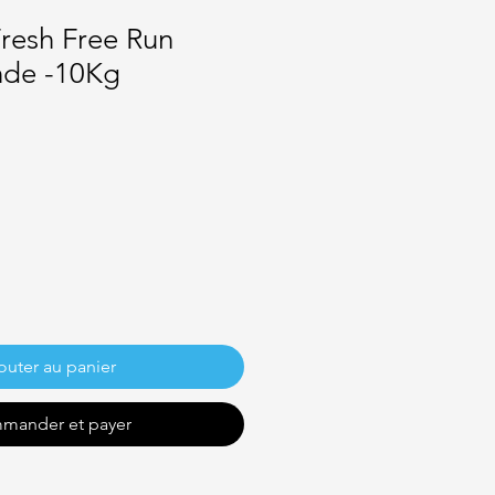
Fresh Free Run
nde -10Kg
outer au panier
mander et payer