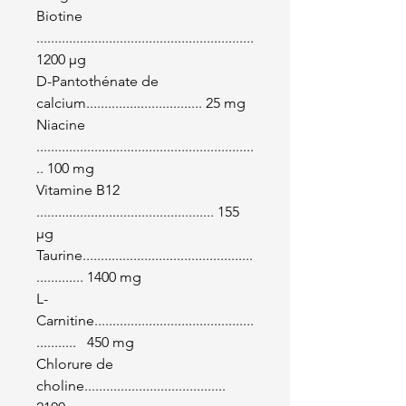
Biotine
............................................................
1200 µg
D-Pantothénate de
calcium................................ 25 mg
Niacine
............................................................
.. 100 mg
Vitamine B12
................................................. 155
µg
Taurine...............................................
............. 1400 mg
L-
Carnitine............................................
........... 450 mg
Chlorure de
choline.......................................