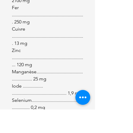
2100 mg
Fer
............................................................
. 250 mg
Cuivre
............................................................
. 13 mg
Zinc
............................................................
... 120 mg
Manganèse.......................................
................. 25 mg
Iode .................
.............................................. 1,9 mg
Selenium...........................................
............... 0,2 mg
Antioxydants, extraits de
tocophérol tirés des huiles
végétales 1b306 (i)