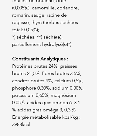
feuilles de bouleau, ortie
(0,005%), camomille, coriandre,
romarin, sauge, racine de
réglisse, thym (herbes séchées
total: 0,05%);
*) séchées, **) séché(e),
partiellement hydrolysé(e)*)
Constituants Analytiques :
Protéines brutes 24%, graisses
brutes 21,5%, fibres brutes 3,5%,
cendres brutes 4%, calcium 0,5%,
phosphore 0,30%, sodium 0,30%,
potassium 0,65%, magnésium
0,05%, acides gras oméga 6, 3,1
% acides gras oméga 3, 0,3 %
Energie métabolisable kcal/kg :
3988kcal