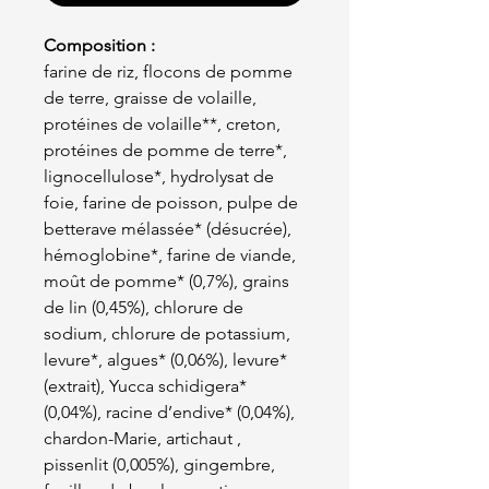
Composition :
farine de riz, flocons de pomme
de terre, graisse de volaille,
protéines de volaille**, creton,
protéines de pomme de terre*,
lignocellulose*, hydrolysat de
foie, farine de poisson, pulpe de
betterave mélassée* (désucrée),
hémoglobine*, farine de viande,
moût de pomme* (0,7%), grains
de lin (0,45%), chlorure de
sodium, chlorure de potassium,
levure*, algues* (0,06%), levure*
(extrait), Yucca schidigera*
(0,04%), racine d’endive* (0,04%),
chardon-Marie, artichaut ,
pissenlit (0,005%), gingembre,