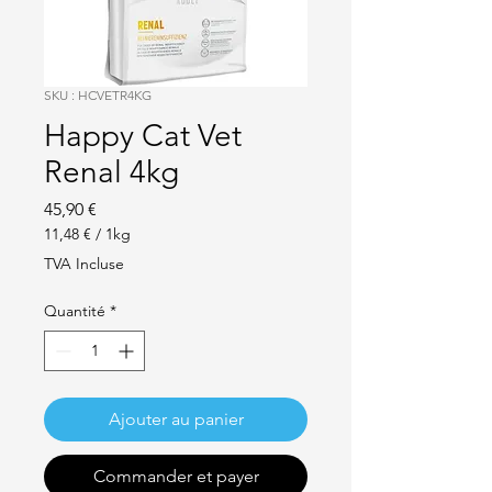
SKU : HCVETR4KG
Happy Cat Vet
Renal 4kg
Prix
45,90 €
11,48 €
/
1kg
11,48 €
TVA Incluse
pour
1
Quantité
*
Kilogramme
Ajouter au panier
Commander et payer