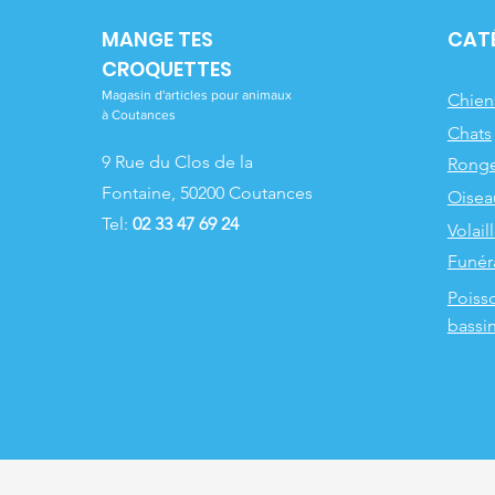
MANGE TES
CAT
CROQUETTES
Magasin d'articles pour animaux
Chien
à Coutances
Chats
9 Rue du Clos de la
Ronge
Fontaine, 50200 Coutances
Oisea
Tel:
02 33 47 69 24
Volail
Funér
Poiss
bassi