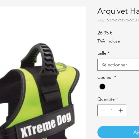
Arquivet H
SKU : S17598/M17599/L1
Prix
26,95 €
TVA Incluse
taille
*
Sélectionner
Couleur
*
Quantité
*
Aj