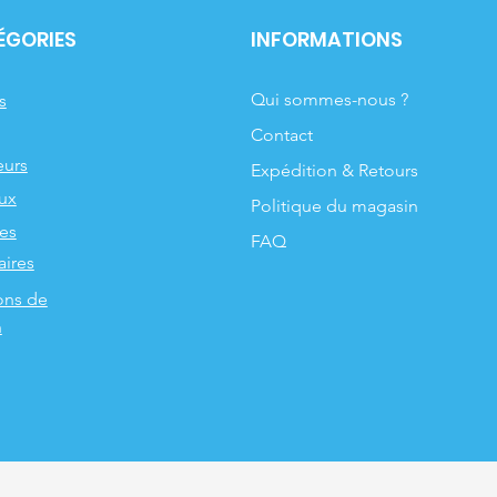
ÉGORIES
INFORMATIONS
Qui sommes-nous ?
s
Contact
urs
Expédition & Retours
ux
Politique du magasin
les
FAQ
aires
ons de
n