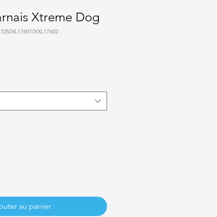
arnais Xtreme Dog
7725/XL17601/XXL17602
outer au panier