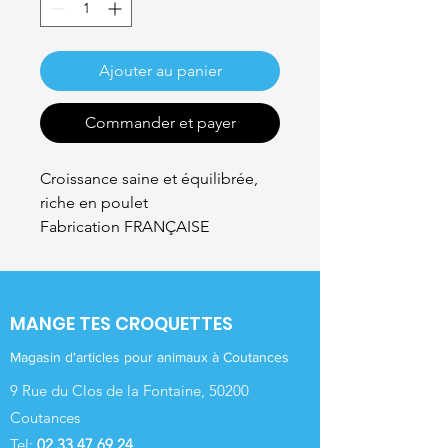
Ajouter au panier
Commander et payer
Croissance saine et équilibrée,
riche en poulet
Fabrication FRANÇAISE
MANGE TES CROQUETTES
Magasin d'articles pour animaux à Coutances
9 Rue du Clos de la Fontaine, 50200
Coutances
Tel:
02 33 47 69 24