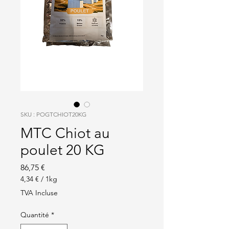
SKU : POGTCHIOT20KG
MTC Chiot au
poulet 20 KG
Prix
86,75 €
4,34 €
/
1kg
4,34 €
TVA Incluse
pour
1
Quantité
*
Kilogramme