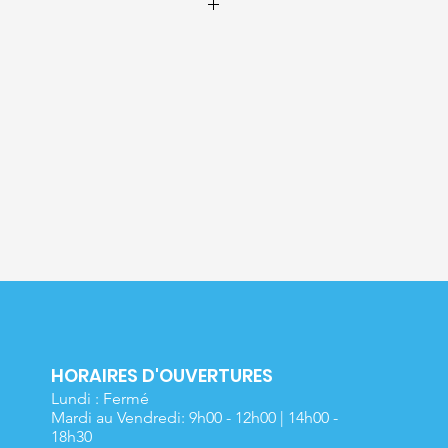
let rouge 12%, avoine pelée 10,5%,
iste 4%, graines de lin 3%, cardy 2%,
HORAIRES D'OUVERTURES
Lundi : Fermé
Mardi au Vendredi: 9h00 - 12h00 | 14h00 -
18h30