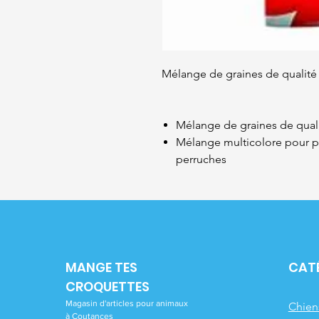
Mélange de graines de qualité
Mélange de graines de qual
Mélange multicolore pour pe
perruches
MANGE TES
CAT
CROQUETTES
Magasin d'articles pour animaux
Chien
à Coutances