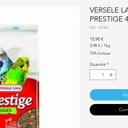
VERSELE 
PRESTIGE 4
SKU : 421621
Prix
15,90 €
3,98 €
/
1kg
3,98 €
TVA Incluse
pour
1
Quantité
*
Kilogramme
Aj
Com