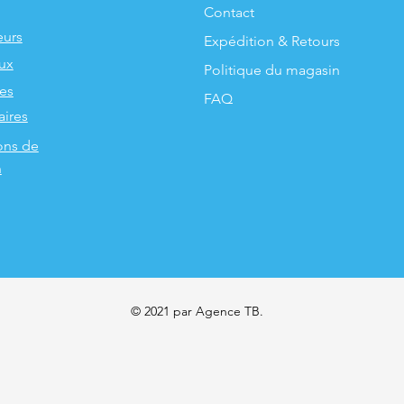
Contact
urs
Expédition & Retours
ux
Politique du magasin
les
FAQ
aires
ons de
n
© 2021 par Agence TB.