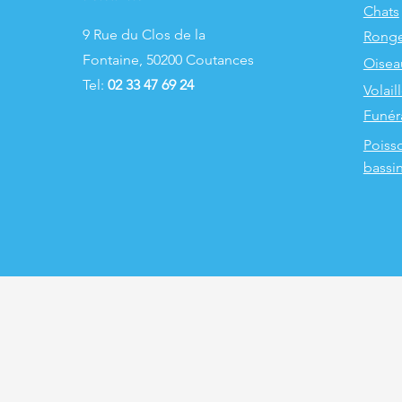
Chats
9 Rue du Clos de la
Ronge
Fontaine, 50200 Coutances
Oisea
Tel:
02 33 47 69 24
Volail
Funér
Poiss
bassi