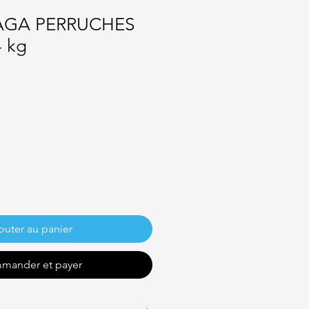
LAGA PERRUCHES
 kg
outer au panier
mander et payer