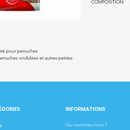
COMPOSITION
COMPOSITION
millet jaune 30%, mil
millet blanc 38%, alp
niger 0,5%
ité pour perruches
rruches ondulées et autres petites
ÉGORIES
INFORMATIONS
Qui sommes-nous ?
s