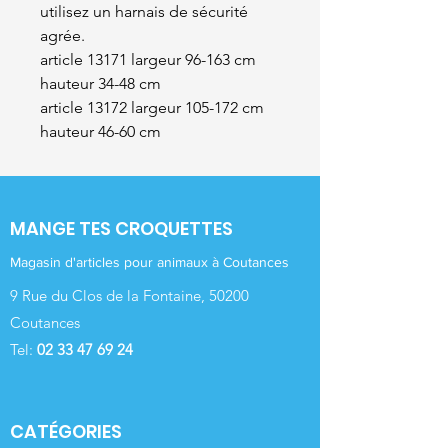
utilisez un harnais de sécurité
agrée.
article 13171 largeur 96-163 cm
hauteur 34-48 cm
article 13172 largeur 105-172 cm
hauteur 46-60 cm
MANGE TES CROQUETTES
Magasin d'articles pour animaux à Coutances
9 Rue du Clos de la Fontaine, 50200
Coutances
Tel:
02 33 47 69 24
CATÉGORIES