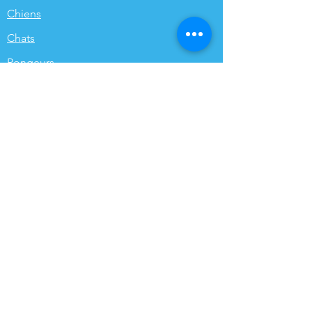
Chiens
Chats
Rongeurs
Oiseaux
Volailles
Funéraires
Poissons de bassin
INFORMATIONS
Qui sommes-nous ?
Contact
Expédition & Retours