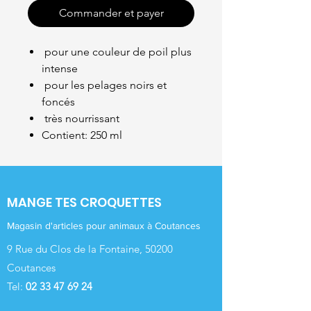
Commander et payer
pour une couleur de poil plus
intense
pour les pelages noirs et
foncés
très nourrissant
Contient: 250 ml
MANGE TES CROQUETTES
Magasin d'articles pour animaux à Coutances
9 Rue du Clos de la Fontaine, 50200
Coutances
Tel:
02 33 47 69 24