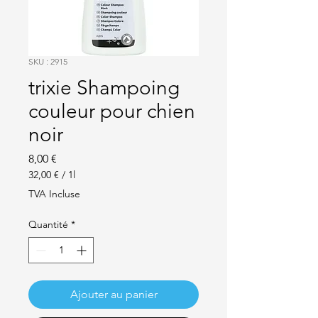
SKU : 2915
trixie Shampoing
couleur pour chien
noir
Prix
8,00 €
32,00 €
/
1l
32,00 €
TVA Incluse
pour
1
Quantité
*
Litre
Ajouter au panier