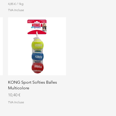
4,85 €
/
1kg
4
TVA Incluse
,
8
5
€
p
a
r
1
K
i
l
o
g
r
a
m
Aperçu rapide
KONG Sport Softies Balles
m
e
Multicolore
Prix
10,40 €
TVA Incluse