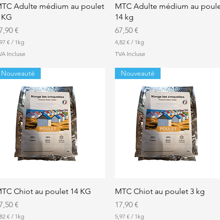
e
Aperçu rapide
Aperçu rapide
TC Adulte médium au poulet
MTC Adulte médium au poule
 KG
14 kg
rix
Prix
7,90 €
67,50 €
97 €
/
1kg
4,82 €
/
1kg
4
VA Incluse
TVA Incluse
,
8
Nouveauté
Nouveauté
2
€
p
a
r
1
K
i
l
o
g
r
a
m
Aperçu rapide
Aperçu rapide
TC Chiot au poulet 14 KG
MTC Chiot au poulet 3 kg
m
e
rix
Prix
7,50 €
17,90 €
82 €
/
1kg
5,97 €
/
1kg