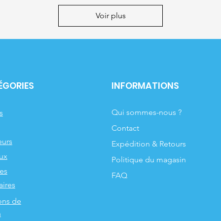
€
Voir plus
p
a
r
1
K
i
l
o
g
ÉGORIES
INFORMATIONS
r
a
m
m
Qui sommes-nous ?
s
e
Contact
urs
Expédition & Retours
ux
Politique du magasin
les
FAQ
aires
ons de
n