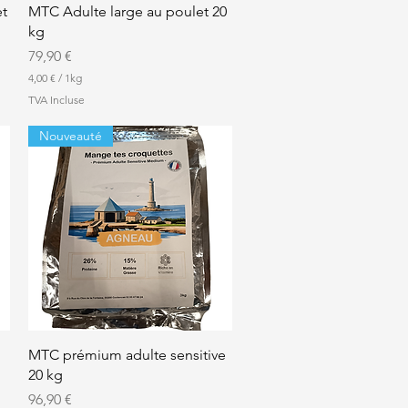
Aperçu rapide
t
MTC Adulte large au poulet 20
m
e
kg
Prix
79,90 €
4,00 €
/
1kg
4
TVA Incluse
,
0
Nouveauté
0
€
p
a
r
1
K
i
l
o
g
r
a
m
Aperçu rapide
MTC prémium adulte sensitive
m
e
20 kg
Prix
96,90 €