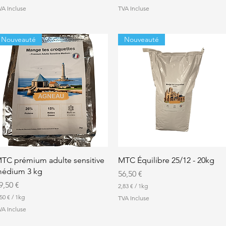
5
VA Incluse
TVA Incluse
,
9
7
Nouveauté
Nouveauté
€
p
a
r
1
K
i
l
o
g
r
a
m
m
e
Aperçu rapide
Aperçu rapide
TC prémium adulte sensitive
MTC Équilibre 25/12 - 20kg
édium 3 kg
Prix
56,50 €
rix
9,50 €
2,83 €
/
1kg
2
50 €
/
1kg
TVA Incluse
,
VA Incluse
8
3