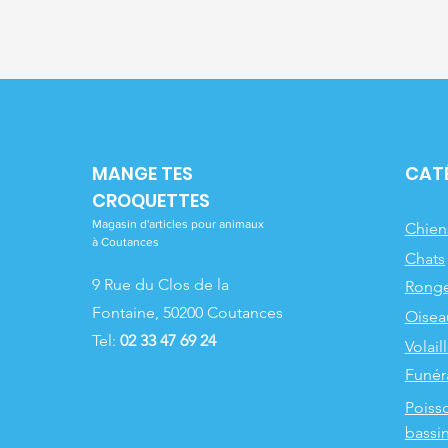
6
0
€
€
p
p
a
a
r
r
1
1
K
K
i
i
l
l
o
o
MANGE TES
CAT
g
g
CROQUETTES
r
r
a
a
Magasin d'articles pour animaux
Chien
m
m
à Coutances
m
m
Chats
e
e
9 Rue du Clos de la
Ronge
Fontaine, 50200 Coutances
Oisea
Tel:
02 33 47 69 24
Volail
Funér
Poiss
bassi